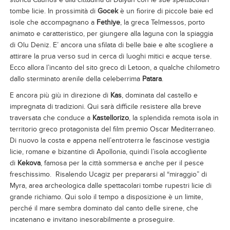
tombe licie. In prossimità di
Gocek
è un fiorire di piccole baie ed
isole che accompagnano a
Fethiye
, la greca Telmessos, porto
animato e caratteristico, per giungere alla laguna con la spiaggia
di Olu Deniz. E’ ancora una sfilata di belle baie e alte scogliere a
attirare la prua verso sud in cerca di luoghi mitici e acque terse.
Ecco allora l’incanto del sito greco di Letoon, a qualche chilometro
dallo sterminato arenile della celeberrima
Patara
.
E ancora più giù in direzione di
Kas
, dominata dal castello e
impregnata di tradizioni. Qui sarà difficile resistere alla breve
traversata che conduce a
Kastellorizo
, la splendida remota isola in
territorio greco protagonista del film premio Oscar Mediterraneo.
Di nuovo la costa e appena nell’entroterra le fascinose vestigia
licie, romane e bizantine di Apollonia, quindi l’isola accogliente
di
Kekova
, famosa per la città sommersa e anche per il pesce
freschissimo. Risalendo Ucagiz per prepararsi al “miraggio” di
Myra, area archeologica dalle spettacolari tombe rupestri licie di
grande richiamo. Qui solo il tempo a disposizione è un limite,
perché il mare sembra dominato dal canto delle sirene, che
incatenano e invitano inesorabilmente a proseguire.