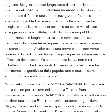
bagnano. Scegliere questo lungo tratto di mare nella parte
orientale dell’
Egeo
per una
crociera bareboat
o alla cabina vuol
dire entrare di fatto in una zona di navigazione fra le più
spettacolari del Mediterraneo. Ci sono molte alternative fra cui
scegliere, data la presenza di posti più turistici e vitaioli, con
spiagge rinomate e battute, locali alla moda e un pubblico
internazionale, e luoghi appartati, baie seminascoste, calette
deliziose dalle acque terse e paesini costieri dove a malapena
esistono le strade. A volte basta una breve escursione verso
l’interno o la risalita di un fiume navigabile per incontrare vestigia
affascinati del passato. Ma anche presso la riva non è raro
imbattersi in tombe licie o resti di insediamenti che il mare ha
sommerso. La
gentilezza della popolazione
è quasi disarmante,
soprattutto nei centri minori e isolati.
Mondovela ha a disposizione
barche
e
catamarani
da noleggiare
o a la cabine per crociere nel sud della Turchia, fruibili
praticamente tutto l’anno. Da
Marmaris
con rotta verso est da non
perdere una sosta a Ekincik per un’escursione lungo il fiume
Dalyan, costeggiando la famosa spiaggia di Iztuzu arrivando alla
storica Caunos e alla cittadina di Dalyan con le sue spettacolari