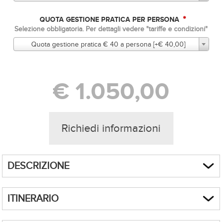
*
QUOTA GESTIONE PRATICA PER PERSONA
Selezione obbligatoria. Per dettagli vedere "tariffe e condizioni"
Quota gestione pratica € 40 a persona [+€ 40,00]
€ 1.050,00
Richiedi informazioni
DESCRIZIONE
Unisciti ai vip del jet-set di St. Barts ed esplora le riserve naturali di
ITINERARIO
questa splendida isola caraibica e delle vicine Tintamarre e Ilet Pinel.
Questa crociera a bordo di un comodissimo catamarano Ipanema 58 è
perfetta per il relax e per scoprire uno degli ancogoli più sofisticati