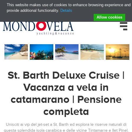
This website makes use of cookies to enhance browsing experience and
provide additional functionality.
Details
Allow cookies
St. Barth Deluxe Cruise |
Vacanza a vela in
catamarano | Pensione
completa
Unisciti ai vip del jet-set a St. Barth ed esplora le riserve naturali di
questa splendida isola caraibica e delle vicine Tintamarre e Ilet Pinel.