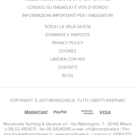
CONSIGLI SU BAGAGLIO E VITA DI BORDO
INFORMAZIONI IMPORTANTI PER I VIAGGIATORI
SCEGLI LA VELA GIUSTA
DOMANDE E RISPOSTE
PRIVACY POLICY
COOKIES
LAVORA CON NOI
CONTATTI
BLOG
COPYRIGHT © 2017 MONDOVELA. TUTTI I DIRITTI RISERVATI
Mondovela Yachting & Vacanze srl - Via Washington, 7 - 20146 Milano
(+39) 02 4819071 - fax 06 64245195 e-mail:
info@mondovela.it
/ Pec:
mondovela@registerpec.it
- www.mondovela.it - Licenza nr. 61860/00