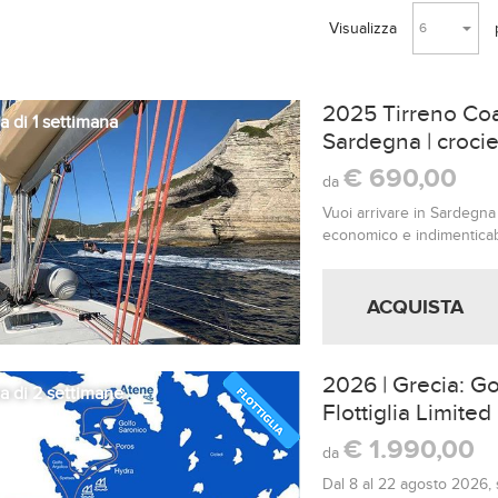
Visualizza
6
2025 Tirreno Coa
 di 1 settimana
Sardegna | crocier
€ 690,00
da
Vuoi arrivare in Sardegna
economico e indimenticabi
una settimana in barca a v
passando per Elba, Corsic
è un viaggio autentico, fat
divertimento e tanto relax
2026 | Grecia: G
a di 2 settimane
Flottiglia Limited
Catamarano | 14 
€ 1.990,00
da
Dal 8 al 22 agosto 2026, 