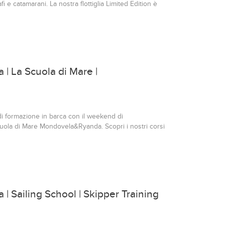
e catamarani. La nostra flottiglia Limited Edition è
55 in cerca di relax, mare cristallino, socialità e
, passando per Elafonisos, Monemvasia e Spetses, tra
eso: sarà un viaggio tra tramonti da sogno, taverne
e cieli pieni di stelle. Greek vibes, con stile.
| La Scuola di Mare |
di formazione in barca con il weekend di
uola di Mare Mondovela&Ryanda. Scopri i nostri corsi
volgenti per imparare a navigare in autonomia e
 di questo sport unico e aggregante!
| Sailing School | Skipper Training