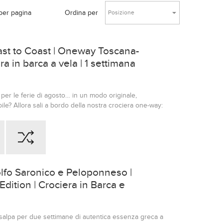
per pagina
Ordina per
Posizione
st to Coast | Oneway Toscana-
a in barca a vela | 1 settimana
 per le ferie di agosto… in un modo originale,
le? Allora sali a bordo della nostra crociera one-way:
ela da Castiglioncello all’Arcipelago della Maddalena,
a e Bocche di Bonifacio. Non è solo un trasferimento:
to di tramonti in rada, notti stellate, navigazione a vela,
.
olfo Saronico e Peloponneso |
 Edition | Crociera in Barca e
giorni agosto
salpa per due settimane di autentica essenza greca a