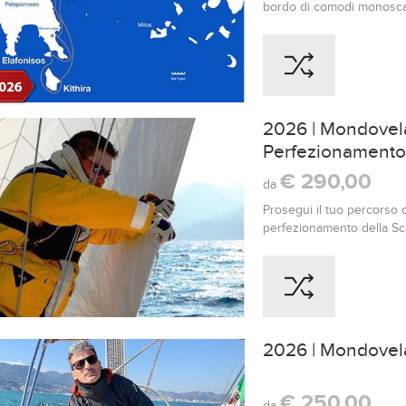
bordo di comodi monoscafi 
pensata per viaggiatori 40–
libertà. Da Atene a Hydra
baie segrete del Peloponn
sul mare, aperitivi in rada 
2026 | Mondovela 
Perfezionamento
€ 290,00
da
Prosegui il tuo percorso 
perfezionamento della Sc
divertenti, tecnici e coin
innamorarti sempre di più
2026 | Mondovela 
€ 250,00
da