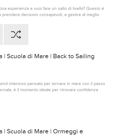
ona esperienza e vuoi fare un salto di livello? Questo è
 a prendere decisioni consapevoli, a gestire al meglio
anificare ogni tratta con lucidità, anche quando il
iù vicino sembra lontano. È il momento di salpare: porta
lo successivo!
| Scuola di Mare | Back to Sailing
end intensivo pensato per tornare in mare con il passo
ernale, è il momento ideale per ritrovare confidenza
vre e con le sensazioni della navigazione. Due giorni
petenze e istinto marinaresco, eliminare la “ruggine”
a e tornare a sentire il mare come lo ricordavi.
mo sulle manovre fondamentali, sulla gestione degli
te quelle abilità che permettono di navigare con più
refresh concreto, pensato per arrivare all’inizio della
 | Scuola di Mare | Ormeggi e
iore consapevolezza e controllo. Un modo semplice