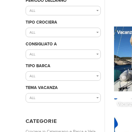
PERIODO DELL'ANNO
ALL
TIPO CROCIERA
Vacanza
ALL
CONSIGLIATO A
ALL
TIPO BARCA
ALL
TEMA VACANZA
ALL
Vacanz
CATEGORIE
Crociere in Catamarano e Barca a Vela