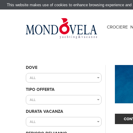
This website makes use of cookies to enhance browsing experience and pr
CROCIERE
DOVE
ALL
TIPO OFFERTA
ALL
DURATA VACANZA
ALL