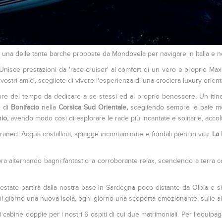
 una delle tante barche proposte da Mondovela per navigare in Italia e 
Unisce prestazioni da 'race-cruiser' al comfort di un vero e proprio Maxi
 i vostri amici, scegliete di vivere l'esperienza di una crociera luxury orie
alore del tempo da dedicare a se stessi ed al proprio benessere. Un iti
e di
Bonifacio
nella
Corsica Sud Orientale,
scegliendo sempre le baie me
hio,
avendo modo così di esplorare le rade più incantate e solitarie, accolt
raneo. Acqua cristallina, spiagge incontaminate e fondali pieni di vita:
La
'ancora alternando bagni fantastici a corroborante relax, scendendo a ter
'estate partirà dalla nostra base in Sardegna poco distante da Olbia e s
i giorno una nuova isola, ogni giorno una scoperta emozionante, sulle ali
 cabine doppie per i nostri 6 ospiti di cui due matrimoniali. Per l'equipag