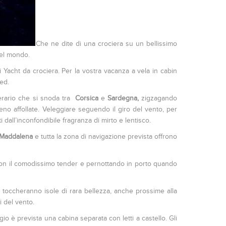
Che ne dite di una crociera su un bellissimo
nel mondo.
 Yacht da crociera. Per la vostra vacanza a vela in cabin
nted.
nerario che si snoda tra
Corsica
e
Sardegna,
zigzagando
no affollate. Veleggiare seguendo il giro del vento, per
i dall’inconfondibile fragranza di mirto e lentisco.
 Maddalena
e tutta la zona di navigazione prevista offrono
ra con il comodissimo tender e pernottando in porto quando
i toccheranno isole di rara bellezza, anche prossime alla
 del vento.
gio è prevista una cabina separata con letti a castello. Gli