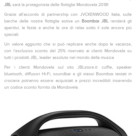
JBL
sarà la protagonista delle flottiglie Mondovela 2018!
Grazie all’accordo di partnership con JVCKENWOOD Italia, sulle
barche delle nostre flottiglie estive un
Boombox JBL
renderà gli
aperitivi, le feste e anche le ore di relax sotto il sole ancora più
speciali.
Un valore aggiunto che si può replicare anche dopo le vacanze,
con l’esclusivo sconto del 25% riservato ai clienti Mondovela su
tutti i prodotti JBL, leader assoluto nel mondo della musica.
Per i clienti Mondovela sul sito JBLstore.it: cuffie, speaker
bluetooth, diffusori Hi-Fi, soundbar e gli stessi Boombox testati in
crociera potranno essere acquistati a prezzi incredibili inserendo
un codice sconto fornito da Mondovela.