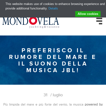
This website makes use of cookies to enhance browsing experience and
provide additional functionality.
Details
Allow cookies
PREFERISCO IL
RUMORE DEL MARE E
IL SUONO DELLA
MUSICA JBL!
31
/ luglio
Più limpida del mare e più forte del vento, la musica
powered by