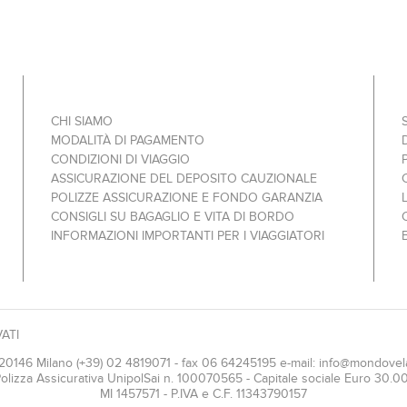
CHI SIAMO
MODALITÀ DI PAGAMENTO
CONDIZIONI DI VIAGGIO
ASSICURAZIONE DEL DEPOSITO CAUZIONALE
POLIZZE ASSICURAZIONE E FONDO GARANZIA
CONSIGLI SU BAGAGLIO E VITA DI BORDO
INFORMAZIONI IMPORTANTI PER I VIAGGIATORI
ATI
 20146 Milano (+39) 02 4819071 - fax 06 64245195 e-mail:
info@mondovela
izza Assicurativa UnipolSai n. 100070565 - Capitale sociale Euro 30.000,
MI 1457571 - P.IVA e C.F. 11343790157