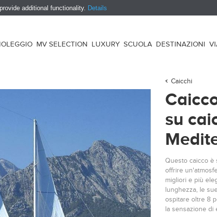
ovide additional functionality.
Details
NOLEGGIO
MV SELECTION
LUXURY
SCUOLA
DESTINAZIONI
V
Caicchi
Caicco
su cai
Medit
Questo caicco è s
offrire un'atmosfe
migliori e più ele
lunghezza, le sue
ospitare oltre 8
la sensazione di