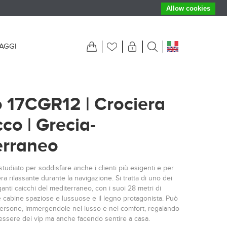
Allow cookies
IAGGI
 17CGR12 | Crociera
cco | Grecia-
erraneo
tudiato per soddisfare anche i clienti più esigenti e per
ra rilassante durante la navigazione. Si tratta di uno dei
ganti caicchi del mediterraneo, con i suoi 28 metri di
 cabine spaziose e lussuose e il legno protagonista. Può
 persone, immergendole nel lusso e nel comfort, regalando
 essere dei vip ma anche facendo sentire a casa.