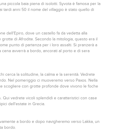
na piccola baia piena di isolotti. Syvota è famosa per la
 tardi anni 50 il nome del villaggio è stato quello di
one dell'Epiro, dove un castello fa da vedetta alla
grotte di Afrodite. Secondo la mitologia, questo era il
come punto di partenza per i loro assalti. Si pranzerà a
 cena avverrà a bordo, ancorati al porto e di sera
hi cerca la solitudine, la calma e la serenità. Vedrete
ordo. Nel pomeriggio ci muoveremo verso Paxos. Nella
olte scogliere con grotte profonde dove vivono le foche
. Qui vedrete vicoli splendidi e caratteristici con case
pici dell'estate in Grecia.
nuovamente a bordo e dopo navigheremo verso Lakka, un
ta bordo.