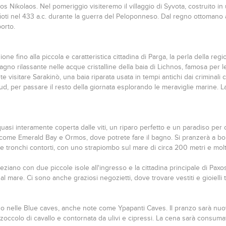
Nikolaos. Nel pomeriggio visiteremo il villaggio di Syvota, costruito in u
rfioti nel 433 a.c. durante la guerra del Peloponneso. Dal regno ottomano ai
orto.
ne fino alla piccola e caratteristica cittadina di Parga, la perla della regi
o rilassante nelle acque cristalline della baia di Lichnos, famosa per le 
e visitare Sarakinò, una baia riparata usata in tempi antichi dai criminali 
, per passare il resto della giornata esplorando le meraviglie marine. La
uasi interamente coperta dalle viti, un riparo perfetto e un paradiso per c
come Emerald Bay e Ormos, dove potrete fare il bagno. Si pranzerà a b
i e tronchi contorti, con uno strapiombo sul mare di circa 200 metri e m
ziano con due piccole isole all'ingresso e la cittadina principale di Paxos
l mare. Ci sono anche graziosi negozietti, dove trovare vestiti e gioielli ti
do nelle Blue caves, anche note come Ypapanti Caves. Il pranzo sarà 
 zoccolo di cavallo e contornata da ulivi e cipressi. La cena sarà consuma