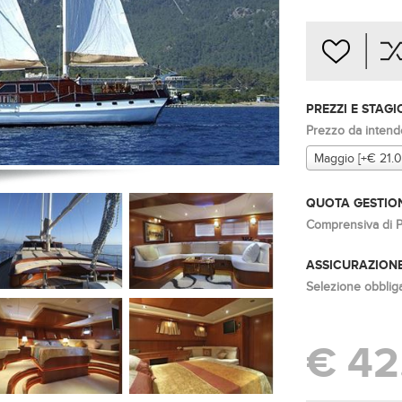
PREZZI E STAG
Prezzo da intend
Maggio [+€ 21.
QUOTA GESTION
Comprensiva di Po
ASSICURAZIONE
Selezione obbligat
€ 42