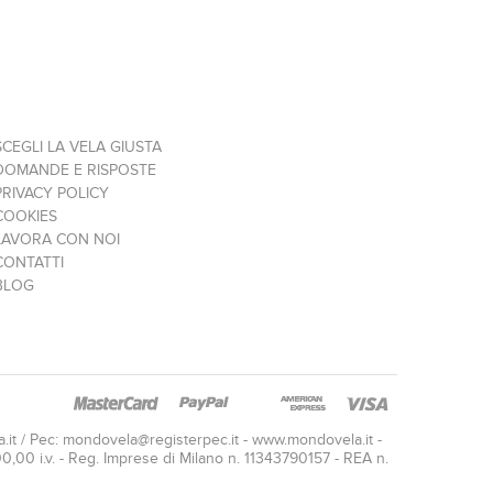
SCEGLI LA VELA GIUSTA
DOMANDE E RISPOSTE
PRIVACY POLICY
COOKIES
LAVORA CON NOI
CONTATTI
BLOG
.it
/ Pec:
mondovela@registerpec.it
- www.mondovela.it -
00 i.v. - Reg. Imprese di Milano n. 11343790157 - REA n.