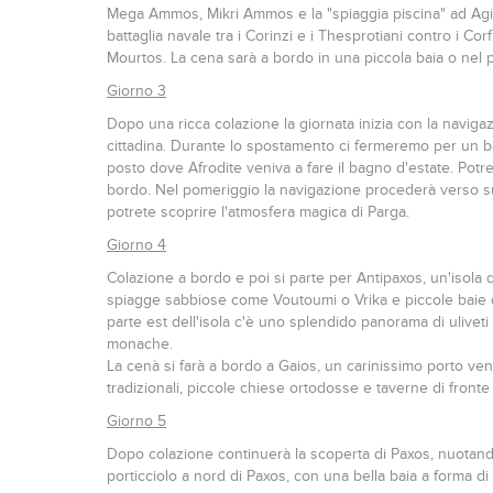
Mega Ammos, Mikri Ammos e la "spiaggia piscina" ad Agios 
battaglia navale tra i Corinzi e i Thesprotiani contro i Co
Mourtos. La cena sarà a bordo in una piccola baia o nel p
Giorno 3
Dopo una ricca colazione la giornata inizia con la navigazio
cittadina. Durante lo spostamento ci fermeremo per un bagn
posto dove Afrodite veniva a fare il bagno d'estate. Potret
bordo. Nel pomeriggio la navigazione procederà verso sud
potrete scoprire l'atmosfera magica di Parga.
Giorno 4
Colazione a bordo e poi si parte per Antipaxos, un'isola q
spiagge sabbiose come Voutoumi o Vrika e piccole baie 
parte est dell'isola c'è uno splendido panorama di ulivet
monache.
La cenà si farà a bordo a Gaios, un carinissimo porto vene
tradizionali, piccole chiese ortodosse e taverne di fronte a
Giorno 5
Dopo colazione continuerà la scoperta di Paxos, nuotan
porticciolo a nord di Paxos, con una bella baia a forma di