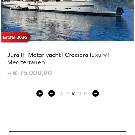
Jura II | Motor yacht | Crociera luxury |
Mediterraneo
€ 75.000,00
da
8
9
10
11
12