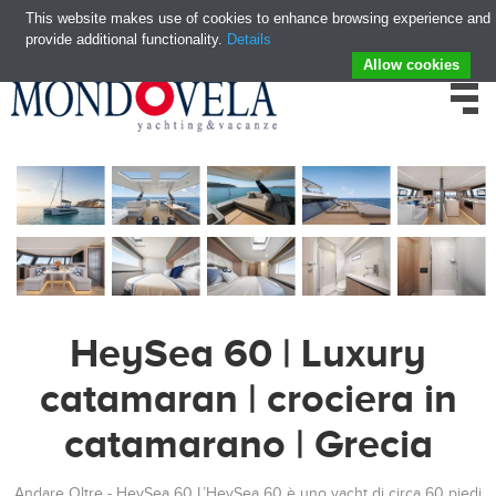
This website makes use of cookies to enhance browsing experience and
provide additional functionality.
Details
Allow cookies
HeySea 60 | Luxury
catamaran | crociera in
catamarano | Grecia
Andare Oltre - HeySea 60 L’HeySea 60 è uno yacht di circa 60 piedi